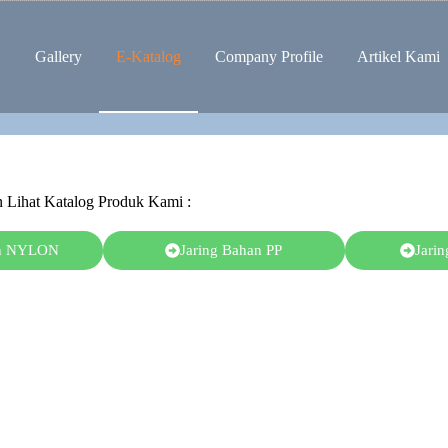
Gallery
E-Katalog
Company Profile
Artikel Kami
an Lihat Katalog Produk Kami :
an NYLON
Jaring Bahan PP
Jari