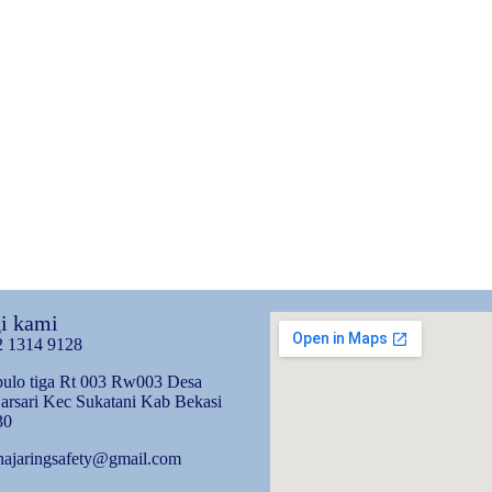
i kami
2 1314 9128
ulo tiga Rt 003 Rw003 Desa
arsari Kec Sukatani Kab Bekasi
30
najaringsafety@gmail.com