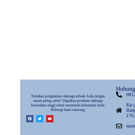
Hubung
081
Temukan pengalaman olahraga terbaik Anda dengan
sarana jaring safety! Dapatkan peralatan olahraga
Kp p
berkualitas tinggi untuk memenuhi kebutuhan Anda.
Hubungi kami sekarang.
Banj
176
sara