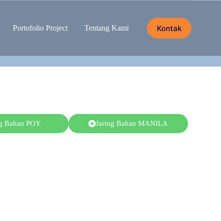
Kontak
Portofolio Project
Tentang Kami
ng Bahan POY
Jaring Bahan MANILA