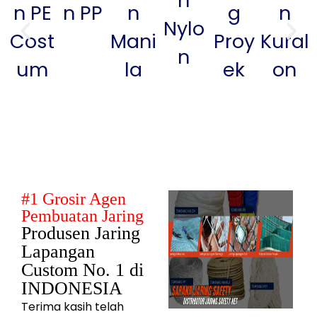
n
n PE
n PP
n
g
n
Nylo
Cost
Mani
Proy
Kural
n
um
la
ek
on
#1 Grosir Agen
Pembuatan Jaring
Produsen Jaring
Lapangan
Custom No. 1 di
INDONESIA
Terima kasih telah